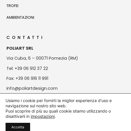
TROFEI
AMBIENTAZIONI
CONTATTI
POLIART SRL
Via Cuba, 6 – 00071 Pomezia (RM)
Tel: +39 06 912 37 22
Fax: +39 06 916 11 991
info@poliartdesign.com
Usiamo i cookie per fornirti la miglior esperienza d'uso e
navigazione sul nostro sito web.
Puoi scoprire di più su quali cookie stiamo utilizzando o
© All rights reserved | P.Iva: 08820881004
disattivarli in
impostazioni
.
Made with
by Aryan Shirani
Accetta