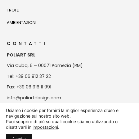
TROFEI
AMBIENTAZIONI
CONTATTI
POLIART SRL
Via Cuba, 6 – 00071 Pomezia (RM)
Tel: +39 06 912 37 22
Fax: +39 06 916 11 991
info@poliartdesign.com
Usiamo i cookie per fornirti la miglior esperienza d'uso e
navigazione sul nostro sito web.
Puoi scoprire di più su quali cookie stiamo utilizzando o
© All rights reserved | P.Iva: 08820881004
disattivarli in
impostazioni
.
Made with
by Aryan Shirani
Accetta