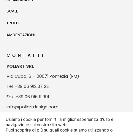
SCALE
TROFEI
AMBIENTAZIONI
CONTATTI
POLIART SRL
Via Cuba, 6 – 00071 Pomezia (RM)
Tel: +39 06 912 37 22
Fax: +39 06 916 11 991
info@poliartdesign.com
Usiamo i cookie per fornirti la miglior esperienza d'uso e
navigazione sul nostro sito web.
Puoi scoprire di più su quali cookie stiamo utilizzando o
© All rights reserved | P.Iva: 08820881004